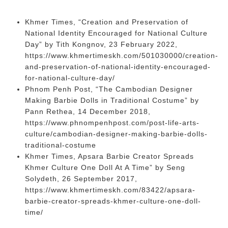
Khmer Times, “Creation and Preservation of
National Identity Encouraged for National Culture
Day” by Tith Kongnov, 23 February 2022,
https://www.khmertimeskh.com/501030000/creation-
and-preservation-of-national-identity-encouraged-
for-national-culture-day/
Phnom Penh Post, “The Cambodian Designer
Making Barbie Dolls in Traditional Costume” by
Pann Rethea, 14 December 2018,
https://www.phnompenhpost.com/post-life-arts-
culture/cambodian-designer-making-barbie-dolls-
traditional-costume
Khmer Times, Apsara Barbie Creator Spreads
Khmer Culture One Doll At A Time” by Seng
Solydeth, 26 September 2017,
https://www.khmertimeskh.com/83422/apsara-
barbie-creator-spreads-khmer-culture-one-doll-
time/