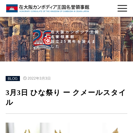
在大阪カンボジア王国
名誉領事館
設立25周年を迎えま
した
BLOG
2022年3月3日
3月3日 ひな祭り ー クメールスタイ
ル