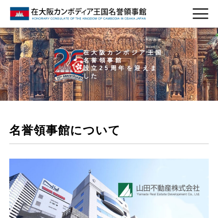
在大阪カンボジア王国
名誉領事館
設立25周年を迎えま
した
名誉領事館について