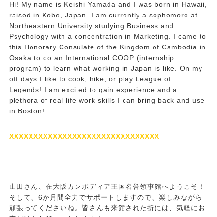
Hi! My name is Keishi Yamada and I was born in Hawaii,
raised in Kobe, Japan. I am currently a sophomore at
Northeastern University studying Business and
Psychology with a concentration in Marketing. I came to
this Honorary Consulate of the Kingdom of Cambodia in
Osaka to do an International COOP (internship
program) to learn what working in Japan is like. On my
off days I like to cook, hike, or play League of
Legends! I am excited to gain experience and a
plethora of real life work skills I can bring back and use
in Boston!
XXXXXXXXXXXXXXXXXXXXXXXXXXXXXXX
山田さん、在大阪カンボディア王国名誉領事館へようこそ！
そして、
6
か月間全力でサポートしますので、楽しみながら
頑張ってくださいね。皆さんも来館された折には、気軽にお