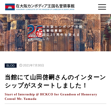
在大阪カンボジア王国
名誉領事館
設立25周年を迎えま
した
BLOG
2021年7月30日
当館にて山田啓嗣さんのインターン
シップがスタートしました！
Start of Internship @ HCKCO for Grandson of Honorary
Consul Mr. Yamada