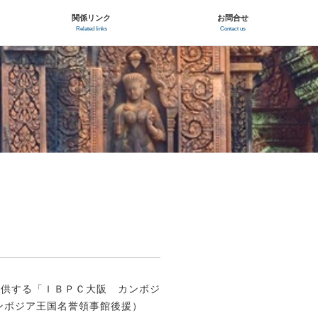
関係リンク
お問合せ
Related links
Contact us
供する「ＩＢＰＣ大阪 カンボジ
ンボジア王国名誉領事館後援）