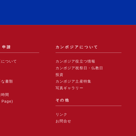
）申請
カンボジアについて
証について
カンボジア役立つ情報
カンボジア祝祭日・仏教日
投資
要な書類
カンボジア土産特集
写真ギャラリー
領時間
その他
h Page)
リンク
お問合せ