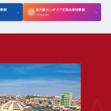
領事館
在大阪カンボジア王国名誉領事館
›
›
Instagram