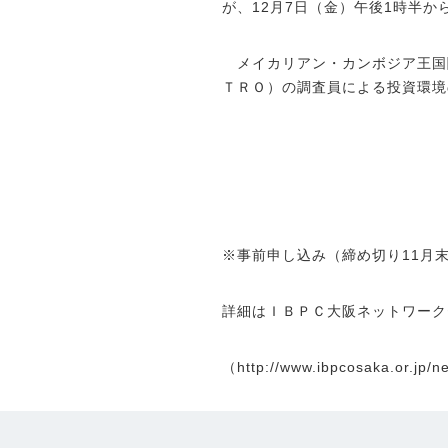
が、12月7日（金）午後1時半
メイカリアン・カンボジア王国
ＴＲＯ）の調査員による投資環境
※事前申し込み（締め切り11月
詳細はＩＢＰＣ大阪ネットワーク
（
http://www.ibpcosaka.or.jp/n