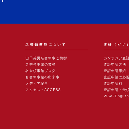
名誉領事館について
査証（ビザ
山田英男名誉領事ご挨拶
カンボジア査
名誉領事館の業務
査証申請方法
名誉領事館ブログ
査証申請用紙
名誉領事館の出来事
査証申請に必
メディア記事
査証申請料
アクセス・ACCESS
査証申請・受
VISA (Englis