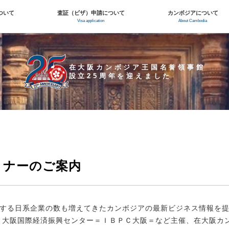
ついて
査証（ビザ）申請について
カンボジアについて
Visa application
About Cambodia
在大阪カンボジア王国名誉領事館
設立25周年を迎えました
ミナーのご案内
する日系企業の数も増えてきたカンボジアの最新ビジネス情報を提
、大阪国際経済振興センター＝ＩＢＰＣ大阪＝など主催、在大阪カ