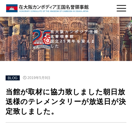
在大阪カンボジア王国
名誉領事館
設立25周年を迎えま
した
BLOG
2019年5月9日
当館が取材に協力致しました朝日放
送様のテレメンタリーが放送日が決
定致しました。