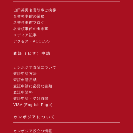
山田英男名誉領事ご挨拶
名誉領事館の業務
名誉領事館ブログ
名誉領事館の出来事
メディア記事
アクセス・ACCESS
査証（ビザ）申請
カンボジア査証について
査証申請方法
査証申請用紙
査証申請に必要な書類
査証申請料
査証申請・受領時間
VISA (English Page)
カンボジアについて
カンボジア役立つ情報